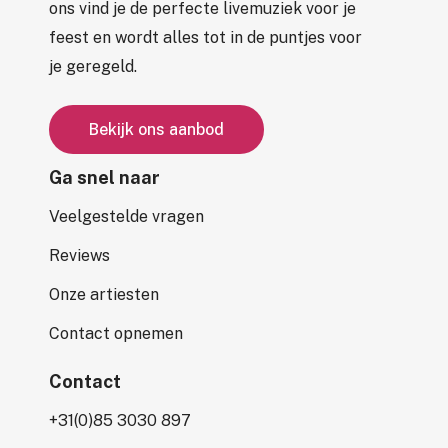
ons vind je de perfecte livemuziek voor je
feest en wordt alles tot in de puntjes voor
je geregeld.
B
e
k
i
j
k
o
n
s
a
a
n
b
o
d
Ga snel naar
Veelgestelde vragen
Reviews
Onze artiesten
Contact opnemen
Contact
+31(0)85 3030 897