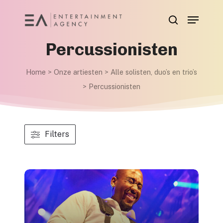
Skip
Menu
to
search
main
Percussionisten
content
Home
>
Onze artiesten
>
Alle solisten, duo’s en trio’s
>
Percussionisten
Filters