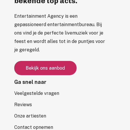
bekende top acts.
Entertainment Agency is een
gepassioneerd entertainmentbureau. Bij
ons vind je de perfecte livemuziek voor je
feest en wordt alles tot in de puntjes voor
je geregeld.
B
e
k
i
j
k
o
n
s
a
a
n
b
o
d
Ga snel naar
Veelgestelde vragen
Reviews
Onze artiesten
Contact opnemen