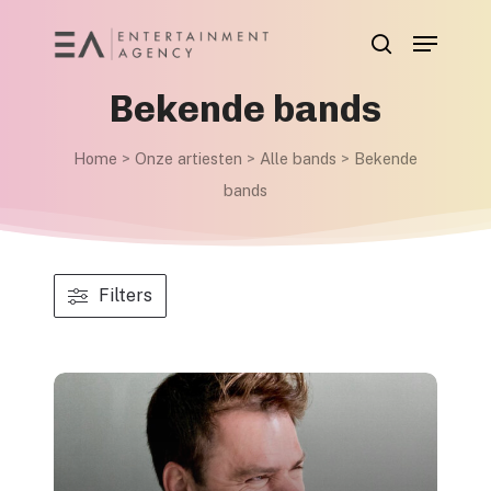
Skip
Menu
to
search
main
Bekende bands
content
Home
>
Onze artiesten
>
Alle bands
>
Bekende
bands
Filters