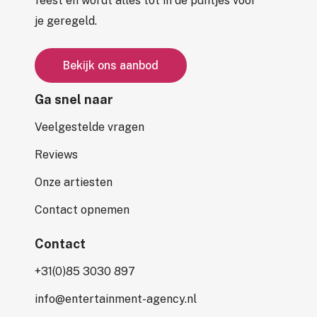
feest en wordt alles tot in de puntjes voor
je geregeld.
B
e
k
i
j
k
o
n
s
a
a
n
b
o
d
Ga snel naar
Veelgestelde vragen
Reviews
Onze artiesten
Contact opnemen
Contact
+31(0)85 3030 897
info@entertainment-agency.nl