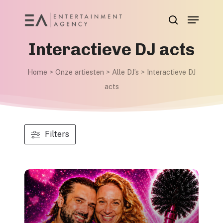
Skip
Menu
to
search
main
Interactieve DJ acts
content
Home
>
Onze artiesten
>
Alle DJ’s
>
Interactieve DJ
acts
Filters