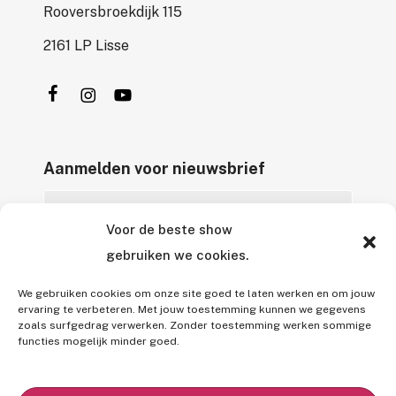
Rooversbroekdijk 115
2161 LP Lisse
Aanmelden voor nieuwsbrief
Voor de beste show
gebruiken we cookies.
We gebruiken cookies om onze site goed te laten werken en om jouw
ervaring te verbeteren. Met jouw toestemming kunnen we gegevens
zoals surfgedrag verwerken. Zonder toestemming werken sommige
Alle rechten voorbehouden © 2026 Entertainment Agency B.V.
functies mogelijk minder goed.
Alle genoemde prijzen zijn onder voorbehoud van tussentijdse
prijswijzigingen en/of typefouten,
exclusief 9% BTW
en (indien