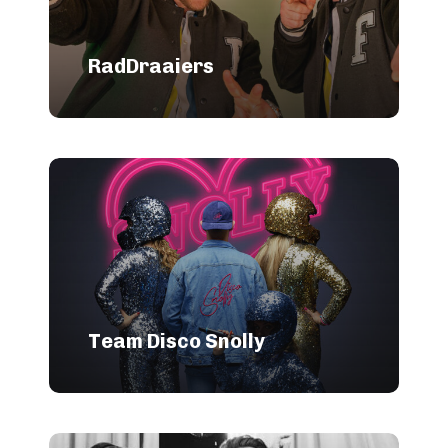
RadDraaiers
Team Disco Snolly