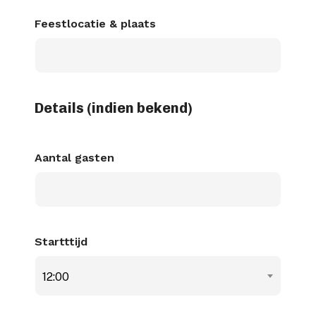
dash
MM
Feestlocatie & plaats
dash
JJJJ
Details (indien bekend)
Aantal gasten
Startttijd
12:00