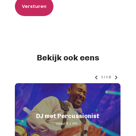
Bekijk ook eens
1
/
10
DJ met Percussionist
Vanaf € 1.195,-