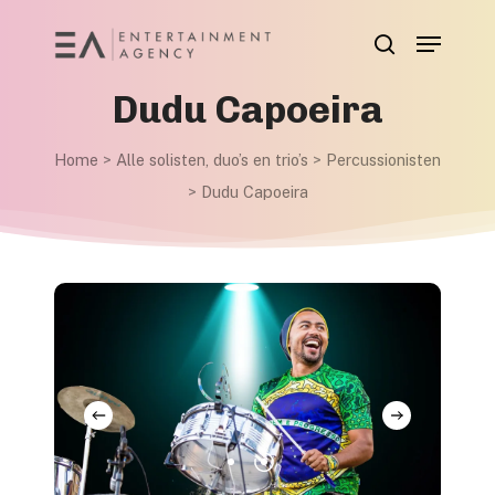
Skip
Menu
to
search
main
Dudu Capoeira
content
Home
>
Alle solisten, duo’s en trio’s
>
Percussionisten
>
Dudu Capoeira