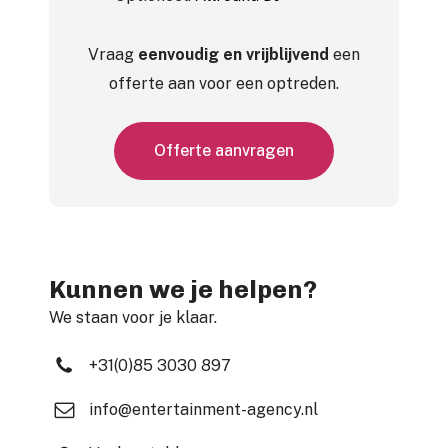
Vraag
eenvoudig en vrijblijvend
een
offerte aan voor een optreden.
O
f
f
e
r
t
e
a
a
n
v
r
a
g
e
n
Kunnen we je helpen?
We staan voor je klaar.
+31(0)85 3030 897
info@entertainment-agency.nl