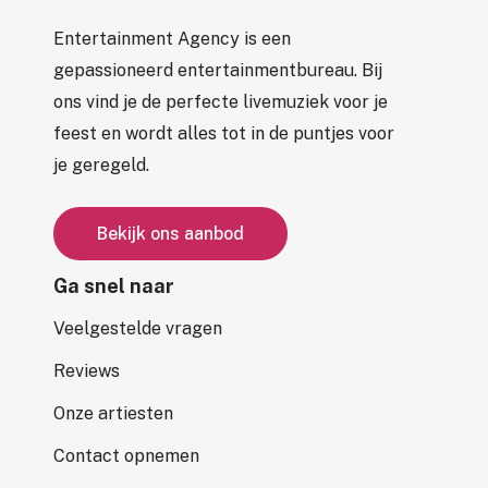
Entertainment Agency is een
gepassioneerd entertainmentbureau. Bij
ons vind je de perfecte livemuziek voor je
feest en wordt alles tot in de puntjes voor
je geregeld.
B
e
k
i
j
k
o
n
s
a
a
n
b
o
d
Ga snel naar
Veelgestelde vragen
Reviews
Onze artiesten
Contact opnemen