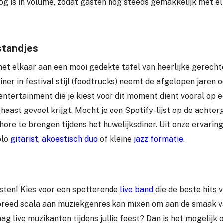
hoog is in volume, zodat gasten nog steeds gemakkelijk met e
standjes
 met elkaar aan een mooi gedekte tafel van heerlijke gerecht
iner in festival stijl (foodtrucks) neemt de afgelopen jaren 
entertainment die je kiest voor dit moment dient vooral op ee
aast gevoel krijgt. Mocht je een Spotify-lijst op de achtergr
ore te brengen tijdens het huwelijksdiner. Uit onze ervaring
olo
gitarist
,
akoestisch duo
of kleine
jazz formatie
.
eesten! Kies voor een spetterende
live band
die de beste hits v
breed scala aan muziekgenres kan mixen om aan de smaak va
raag live muzikanten tijdens jullie feest? Dan is het mogelijk