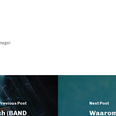
anager
Previous Post
Next Post
ach (BAND
Waarom 