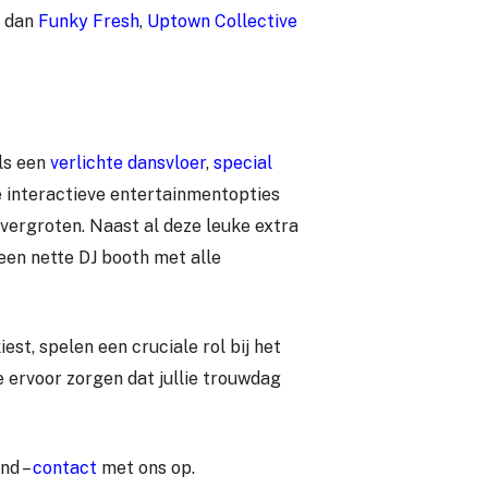
k dan
Funky Fresh
,
Uptown Collective
ls een
verlichte dansvloer
,
special
e interactieve entertainmentopties
vergroten. Naast al deze leuke extra
een nette DJ booth met alle
iest, spelen een cruciale rol bij het
e ervoor zorgen dat jullie trouwdag
end –
contact
met ons op.