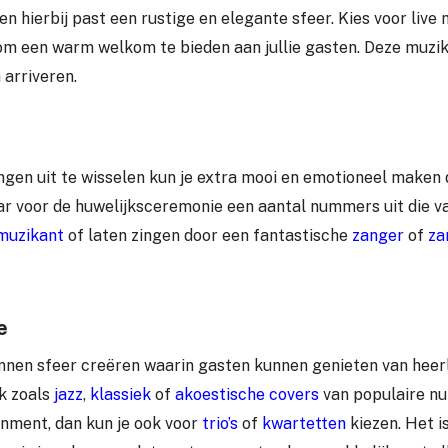
hierbij past een rustige en elegante sfeer. Kies voor live
m een warm welkom te bieden aan jullie gasten. Deze muzik
 arriveren.
gen uit te wisselen kun je extra mooi en emotioneel maken
ar voor de huwelijksceremonie een aantal nummers uit die va
muzikant
of laten zingen door een fantastische
zanger
of
za
e
annen sfeer creëren waarin gasten kunnen genieten van heerl
k zoals
jazz
,
klassiek
of
akoestische covers
van populaire nu
ainment, dan kun je ook voor
trio’s
of
kwartetten
kiezen. Het is