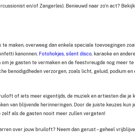
rcussionist en/of Zanger(es). Benieuwd naar zo’n act? Bekij
jk te maken, overweeg dan enkele speciale toevoegingen zoa
confetti kanonnen.
Fotohokjes
,
silent disco
, karaoke en ander
n om je gasten te vermaken en de feestvreugde nog meer te 
che benodigdheden verzorgen, zoals licht, geluid, podium en 
uiloft of iets meer eigentijds, de muziek en artiesten die je k
ken van blijvende herinneringen. Door de juiste keuzes kun j
 zelf als de gasten nooit meer zullen vergeten!
arren over jouw bruiloft? Neem dan gerust – geheel vrijblijv