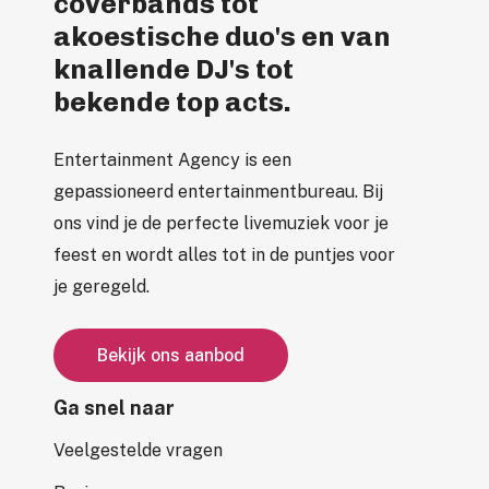
coverbands tot
akoestische duo's en van
knallende DJ's tot
bekende top acts.
Entertainment Agency is een
gepassioneerd entertainmentbureau. Bij
ons vind je de perfecte livemuziek voor je
feest en wordt alles tot in de puntjes voor
je geregeld.
B
e
k
i
j
k
o
n
s
a
a
n
b
o
d
Ga snel naar
Veelgestelde vragen