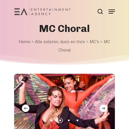
Skip
Menu
to
search
main
MC Choral
content
Home
>
Alle solisten, duo’s en trio’s
>
MC's
>
MC
Choral