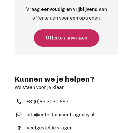
Vraag
eenvoudig en vrijblijvend
een
offerte aan voor een optreden.
O
f
f
e
r
t
e
a
a
n
v
r
a
g
e
n
Kunnen we je helpen?
We staan voor je klaar.
+31(0)85 3030 897
info@entertainment-agency.nl
Veelgestelde vragen