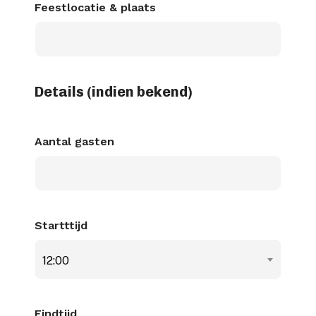
MM
Feestlocatie & plaats
dash
JJJJ
Details (indien bekend)
Aantal gasten
Startttijd
12:00
Eindtijd