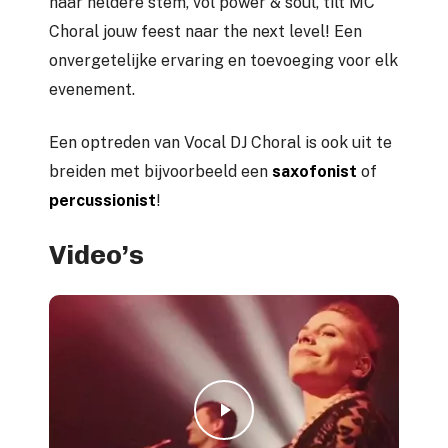
haar heldere stem, vol power & soul, tilt MC
Choral jouw feest naar the next level! Een
onvergetelijke ervaring en toevoeging voor elk
evenement.
Een optreden van Vocal DJ Choral is ook uit te
breiden met bijvoorbeeld een
saxofonist
of
percussionist
!
Video’s
Play Video
Play Video