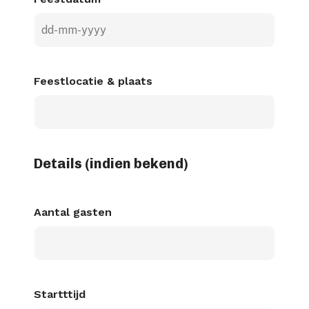
DD
dash
MM
Feestlocatie & plaats
dash
JJJJ
Details (indien bekend)
Aantal gasten
Startttijd