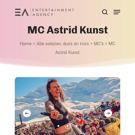
Skip
Menu
to
search
main
MC Astrid Kunst
content
Home
>
Alle solisten, duo’s en trio’s
>
MC's
>
MC
Astrid Kunst