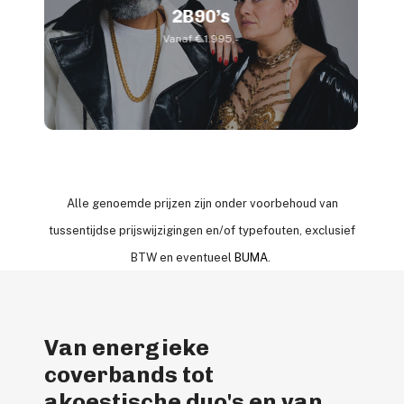
2B90’s
Vanaf € 1.995,-
Alle genoemde prijzen zijn onder voorbehoud van
tussentijdse prijswijzigingen en/of typefouten, exclusief
BTW en eventueel
BUMA
.
Van energieke
coverbands tot
akoestische duo's en van