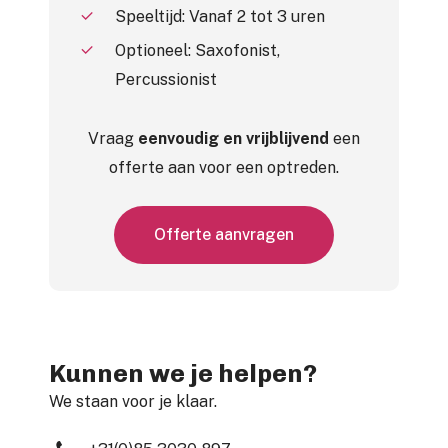
Speeltijd: Vanaf 2 tot 3 uren
Optioneel: Saxofonist,
Percussionist
Vraag
eenvoudig en vrijblijvend
een
offerte aan voor een optreden.
O
f
f
e
r
t
e
a
a
n
v
r
a
g
e
n
Kunnen we je helpen?
We staan voor je klaar.