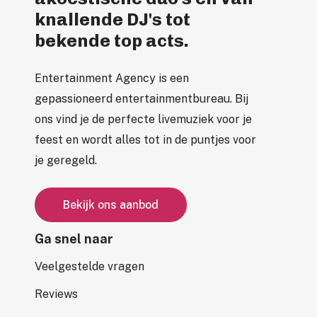
knallende DJ's tot
bekende top acts.
Entertainment Agency is een
gepassioneerd entertainmentbureau. Bij
ons vind je de perfecte livemuziek voor je
feest en wordt alles tot in de puntjes voor
je geregeld.
B
e
k
i
j
k
o
n
s
a
a
n
b
o
d
Ga snel naar
Veelgestelde vragen
Reviews