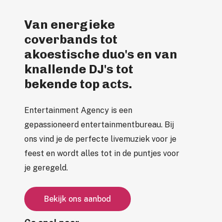
Van energieke
coverbands tot
akoestische duo's en van
knallende DJ's tot
bekende top acts.
Entertainment Agency is een
gepassioneerd entertainmentbureau. Bij
ons vind je de perfecte livemuziek voor je
feest en wordt alles tot in de puntjes voor
je geregeld.
B
e
k
i
j
k
o
n
s
a
a
n
b
o
d