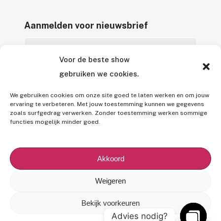
Aanmelden voor nieuwsbrief
Voor de beste show
gebruiken we cookies.
We gebruiken cookies om onze site goed te laten werken en om jouw
ervaring te verbeteren. Met jouw toestemming kunnen we gegevens
zoals surfgedrag verwerken. Zonder toestemming werken sommige
Alle rechten voorbehouden © 2026 Entertainment Agency B.V.
functies mogelijk minder goed.
Alle genoemde prijzen zijn onder voorbehoud van tussentijdse
prijswijzigingen en/of typefouten,
exclusief 9% BTW
en (indien
Akkoord
van toepassing)
7% BUMA toeslag
.
Op al onze diensten en services zijn onze
Algemene
Weigeren
Voorwaarden
,
Privacy Policy
en
Use of Images/Copyright
Bekijk voorkeuren
van toepassing.
Advies nodig?