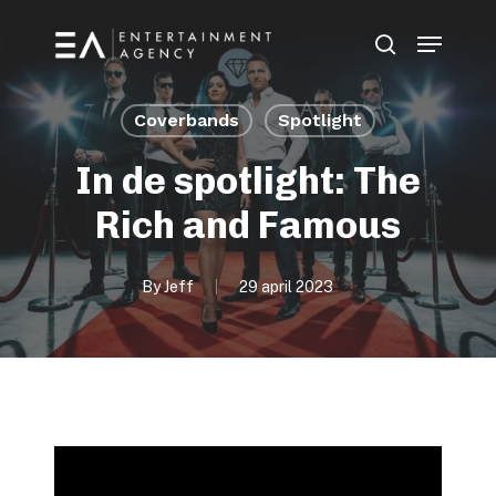
Skip
Menu
to
search
main
content
Coverbands
Spotlight
In de spotlight: The
Rich and Famous
By
Jeff
29 april 2023