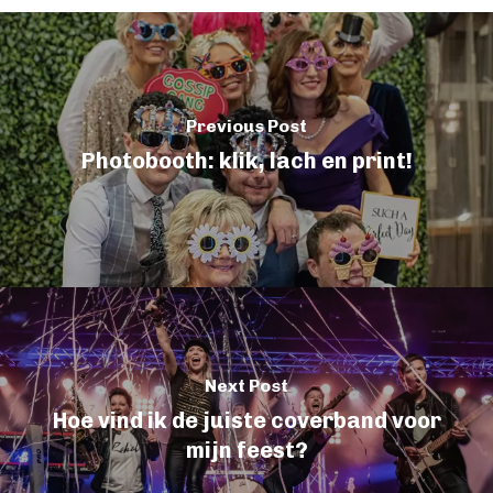
Previous Post
Photobooth: klik, lach en print!
Next Post
Hoe vind ik de juiste coverband voor
mijn feest?