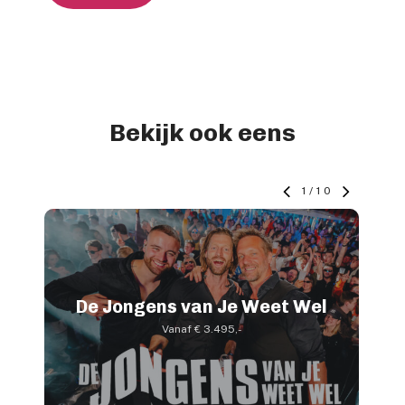
Bekijk ook eens
1
/
10
De Jongens van Je Weet Wel
Vanaf € 3.495,-