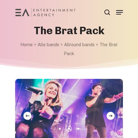
Skip
Menu
to
search
main
The Brat Pack
content
Home
>
Alle bands
>
Allround bands
>
The Brat
Pack