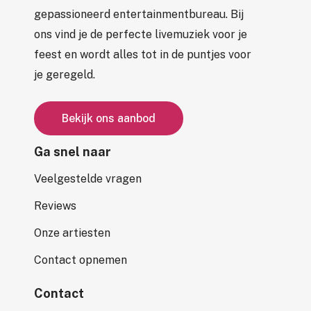
gepassioneerd entertainmentbureau. Bij
ons vind je de perfecte livemuziek voor je
feest en wordt alles tot in de puntjes voor
je geregeld.
B
e
k
i
j
k
o
n
s
a
a
n
b
o
d
Ga snel naar
Veelgestelde vragen
Reviews
Onze artiesten
Contact opnemen
Contact