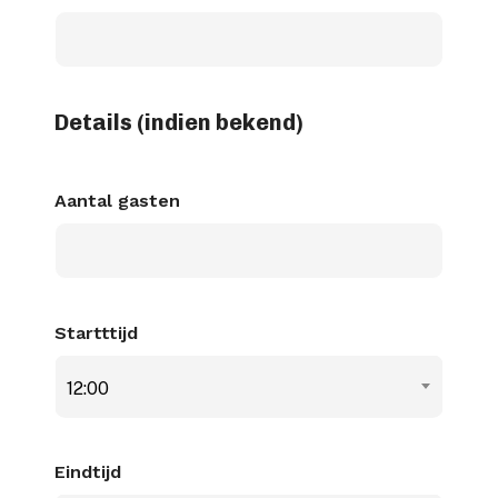
dash
JJJJ
Details (indien bekend)
Aantal gasten
Startttijd
12:00
Eindtijd