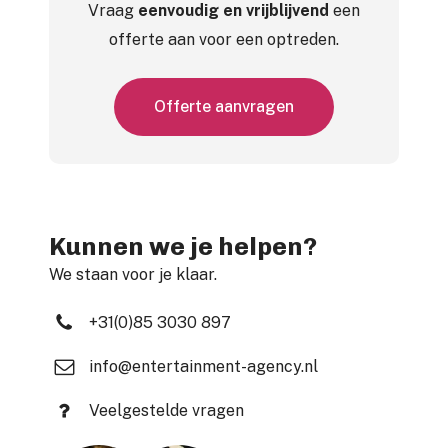
Vraag
eenvoudig en vrijblijvend
een
offerte aan voor een optreden.
O
f
f
e
r
t
e
a
a
n
v
r
a
g
e
n
Kunnen we je helpen?
We staan voor je klaar.
+31(0)85 3030 897
info@entertainment-agency.nl
Veelgestelde vragen