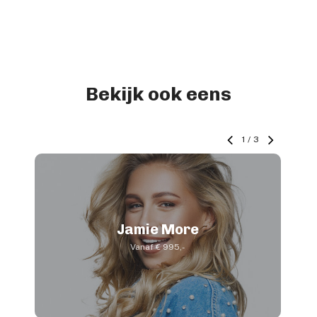
Bekijk ook eens
1
/
3
Jamie More
Vanaf € 995,-