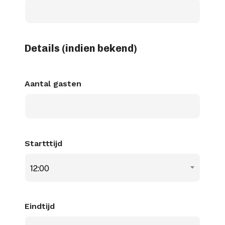
dash
JJJJ
Details (indien bekend)
Aantal gasten
Startttijd
12:00
Eindtijd