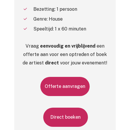
Bezetting: 1 persoon
Genre: House
Speeltijd: 1 x 60 minuten
Vraag
eenvoudig en vrijblijvend
een
offerte aan voor een optreden of boek
de artiest
direct
voor jouw evenement!
O
f
f
e
r
t
e
a
a
n
v
r
a
g
e
n
D
i
r
e
c
t
b
o
e
k
e
n