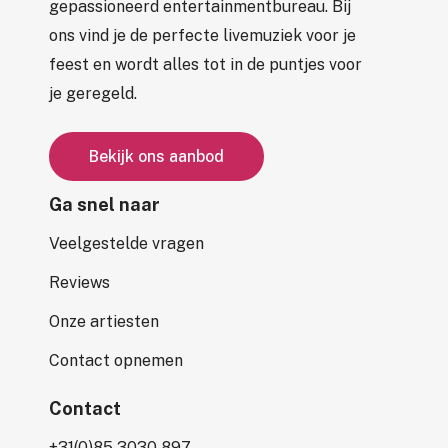
gepassioneerd entertainmentbureau. Bij
ons vind je de perfecte livemuziek voor je
feest en wordt alles tot in de puntjes voor
je geregeld.
B
e
k
i
j
k
o
n
s
a
a
n
b
o
d
Ga snel naar
Veelgestelde vragen
Reviews
Onze artiesten
Contact opnemen
Contact
+31(0)85 3030 897