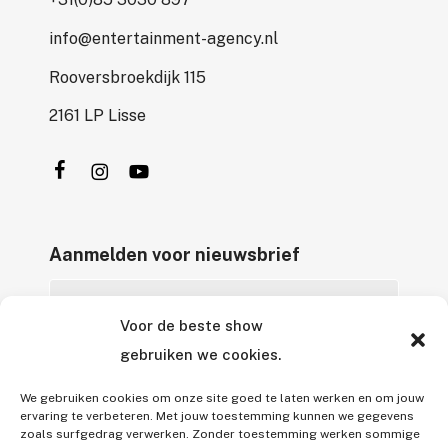
info@entertainment-agency.nl
Rooversbroekdijk 115
2161 LP Lisse
Aanmelden voor nieuwsbrief
Voor de beste show
gebruiken we cookies.
We gebruiken cookies om onze site goed te laten werken en om jouw
ervaring te verbeteren. Met jouw toestemming kunnen we gegevens
zoals surfgedrag verwerken. Zonder toestemming werken sommige
Alle rechten voorbehouden © 2026 Entertainment Agency B.V.