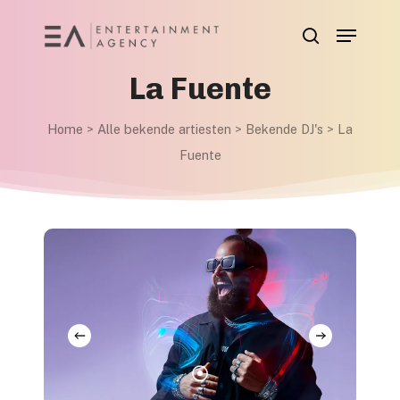
Skip
Menu
to
search
main
La Fuente
content
Home
>
Alle bekende artiesten
>
Bekende DJ's
>
La
Fuente