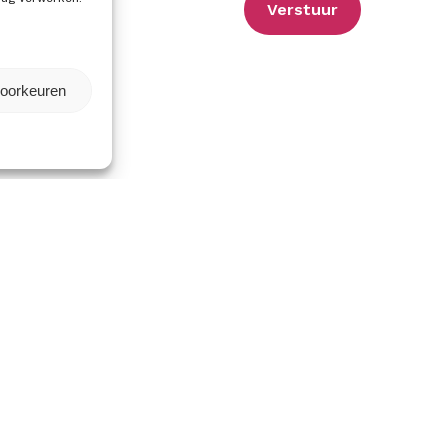
voorkeuren
estische
Ga snel naar
kende top
Veelgestelde vragen
Reviews
Onze artiesten
tbureau. Bij ons vind