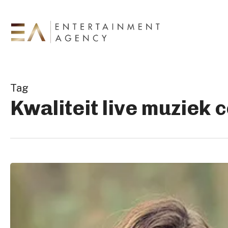
Skip
to
main
content
Tag
Kwaliteit live muziek
De
beste
muziek
voor