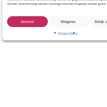
Zonder toestemming werken sommige functies mogelijk minder goed.
Akkoord
Weigeren
Bekijk 
Privacy Policy
Van energieke coverbands tot ako
duo's en van knallende DJ's tot be
acts.
Entertainment Agency is een gepassioneerd entertainmen