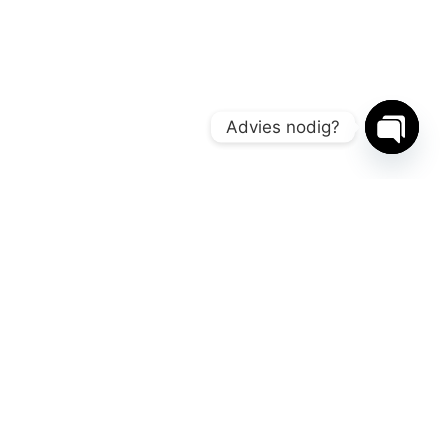
Advies nodig?
Open
chaty
Contact
+31(0)85 3030 897
info@entertainment-agency.nl
Rooversbroekdijk 115