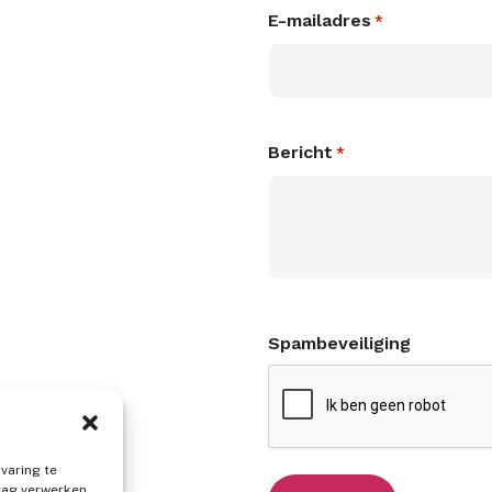
E-mailadres
*
Bericht
*
Spambeveiliging
varing te
ag verwerken.