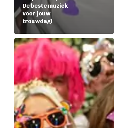
De beste muziek
voor jouw
trouwdag!
Photobooth:
klik,
lach
en
print!