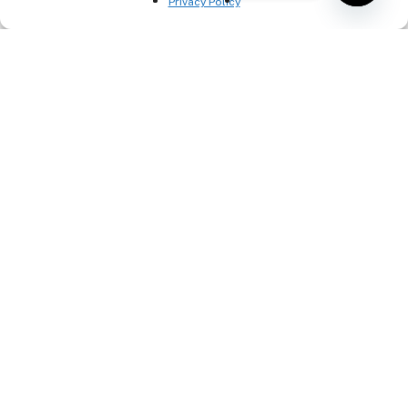
Privacy Policy
Open
chaty
Spambeveiliging