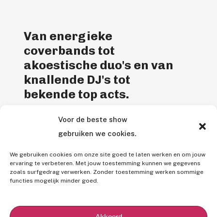
Van energieke
coverbands tot
akoestische duo's en van
knallende DJ's tot
bekende top acts.
Voor de beste show
Entertainment Agency is een
gebruiken we cookies.
gepassioneerd entertainmentbureau. Bij
ons vind je de perfecte livemuziek voor je
We gebruiken cookies om onze site goed te laten werken en om jouw
feest en wordt alles tot in de puntjes voor
ervaring te verbeteren. Met jouw toestemming kunnen we gegevens
zoals surfgedrag verwerken. Zonder toestemming werken sommige
je geregeld.
functies mogelijk minder goed.
B
e
k
i
j
k
o
n
s
a
a
n
b
o
d
Akkoord