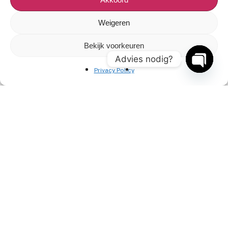
Ga snel naar
Weigeren
Veelgestelde vragen
Bekijk voorkeuren
Reviews
Advies nodig?
Privacy Policy
Onze artiesten
Open
chaty
Contact opnemen
Contact
+31(0)85 3030 897
info@entertainment-agency.nl
Rooversbroekdijk 115
2161 LP Lisse