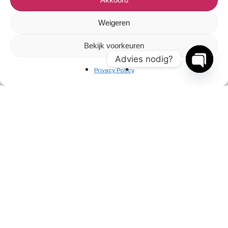
Ga snel naar
Weigeren
Veelgestelde vragen
Bekijk voorkeuren
Reviews
Advies nodig?
Privacy Policy
Onze artiesten
Open
chaty
Contact opnemen
Contact
+31(0)85 3030 897
info@entertainment-agency.nl
Rooversbroekdijk 115
2161 LP Lisse