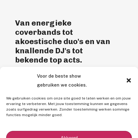
Van energieke
coverbands tot
akoestische duo's en van
knallende DJ's tot
bekende top acts.
Voor de beste show
Entertainment Agency is een
gebruiken we cookies.
gepassioneerd entertainmentbureau. Bij
ons vind je de perfecte livemuziek voor je
We gebruiken cookies om onze site goed te laten werken en om jouw
feest en wordt alles tot in de puntjes voor
ervaring te verbeteren. Met jouw toestemming kunnen we gegevens
zoals surfgedrag verwerken. Zonder toestemming werken sommige
je geregeld.
functies mogelijk minder goed.
B
e
k
i
j
k
o
n
s
a
a
n
b
o
d
Akkoord