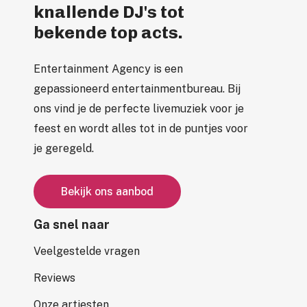
knallende DJ's tot
bekende top acts.
Entertainment Agency is een
gepassioneerd entertainmentbureau. Bij
ons vind je de perfecte livemuziek voor je
feest en wordt alles tot in de puntjes voor
je geregeld.
B
e
k
i
j
k
o
n
s
a
a
n
b
o
d
Ga snel naar
Veelgestelde vragen
Reviews
Onze artiesten