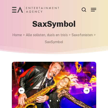
Skip
Menu
to
search
main
SaxSymbol
content
Home
>
Alle solisten, duo’s en trio’s
>
Saxofonisten
>
SaxSymbol