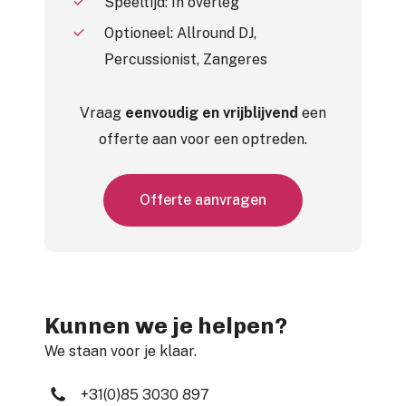
Speeltijd: In overleg
Optioneel: Allround DJ,
Percussionist, Zangeres
Vraag
eenvoudig en vrijblijvend
een
offerte aan voor een optreden.
O
f
f
e
r
t
e
a
a
n
v
r
a
g
e
n
Kunnen we je helpen?
We staan voor je klaar.
+31(0)85 3030 897