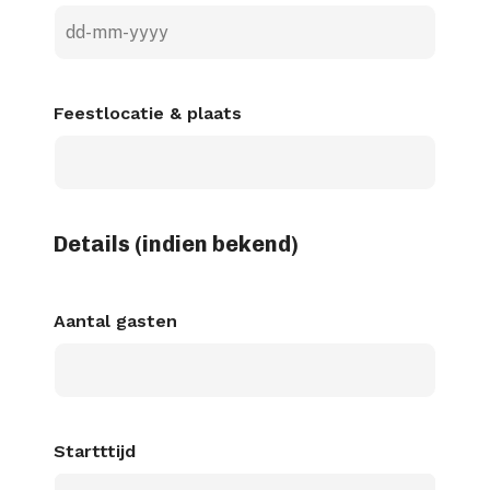
DD
dash
MM
Feestlocatie & plaats
dash
JJJJ
Details (indien bekend)
Aantal gasten
Startttijd