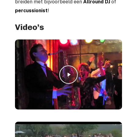
breiden met bijvoorbeeld een
Allround DJ
of
percussionist
!
Video’s
Play Video
Play Video
Play Video