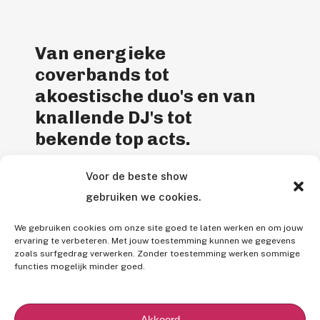
Van energieke
coverbands tot
akoestische duo's en van
knallende DJ's tot
bekende top acts.
Voor de beste show
Entertainment Agency is een
gebruiken we cookies.
gepassioneerd entertainmentbureau. Bij
ons vind je de perfecte livemuziek voor je
We gebruiken cookies om onze site goed te laten werken en om jouw
feest en wordt alles tot in de puntjes voor
ervaring te verbeteren. Met jouw toestemming kunnen we gegevens
zoals surfgedrag verwerken. Zonder toestemming werken sommige
je geregeld.
functies mogelijk minder goed.
B
e
k
i
j
k
o
n
s
a
a
n
b
o
d
Akkoord