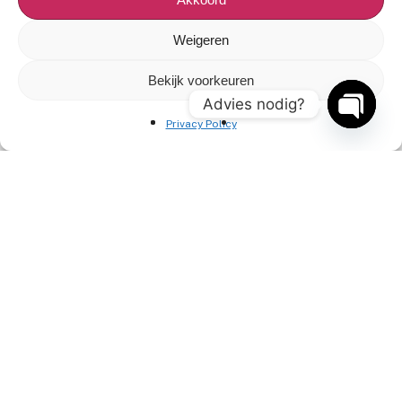
Ga snel naar
Weigeren
Veelgestelde vragen
Bekijk voorkeuren
Reviews
Advies nodig?
Privacy Policy
Onze artiesten
Open
chaty
Contact opnemen
Contact
+31(0)85 3030 897
info@entertainment-agency.nl
Rooversbroekdijk 115
2161 LP Lisse