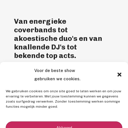
Van energieke
coverbands tot
akoestische duo's en van
knallende DJ's tot
bekende top acts.
Voor de beste show
Entertainment Agency is een
gebruiken we cookies.
gepassioneerd entertainmentbureau. Bij
ons vind je de perfecte livemuziek voor je
We gebruiken cookies om onze site goed te laten werken en om jouw
feest en wordt alles tot in de puntjes voor
ervaring te verbeteren. Met jouw toestemming kunnen we gegevens
zoals surfgedrag verwerken. Zonder toestemming werken sommige
je geregeld.
functies mogelijk minder goed.
B
e
k
i
j
k
o
n
s
a
a
n
b
o
d
Akkoord