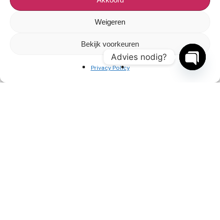
Ga snel naar
Weigeren
Veelgestelde vragen
Bekijk voorkeuren
Reviews
Advies nodig?
Privacy Policy
Onze artiesten
Open
chaty
Contact opnemen
Contact
+31(0)85 3030 897
info@entertainment-agency.nl
Rooversbroekdijk 115
2161 LP Lisse