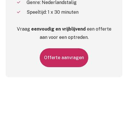
Genre: Nederlandstalig
Speeltijd: 1 x 30 minuten
Vraag
eenvoudig en vrijblijvend
een offerte
aan voor een optreden.
O
f
f
e
r
t
e
a
a
n
v
r
a
g
e
n