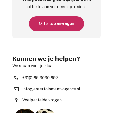
offerte aan voor een optreden.
O
f
f
e
r
t
e
a
a
n
v
r
a
g
e
n
Kunnen we je helpen?
We staan voor je klaar.
+31(0)85 3030 897
info@entertainment-agency.nl
Veelgestelde vragen