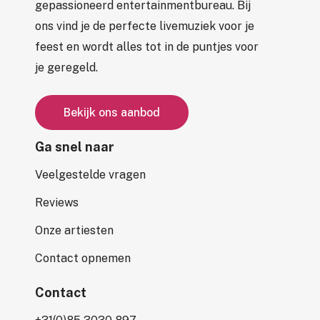
gepassioneerd entertainmentbureau. Bij
ons vind je de perfecte livemuziek voor je
feest en wordt alles tot in de puntjes voor
je geregeld.
B
e
k
i
j
k
o
n
s
a
a
n
b
o
d
Ga snel naar
Veelgestelde vragen
Reviews
Onze artiesten
Contact opnemen
Contact