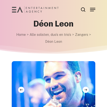
Skip
Menu
to
search
main
Déon Leon
content
Home
>
Alle solisten, duo’s en trio’s
>
Zangers
>
Déon Leon