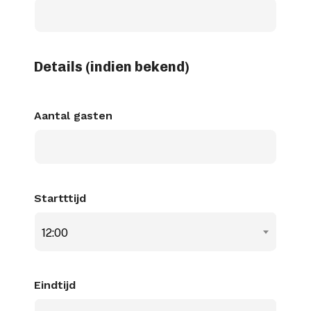
dash
JJJJ
Details (indien bekend)
Aantal gasten
Startttijd
12:00
Eindtijd