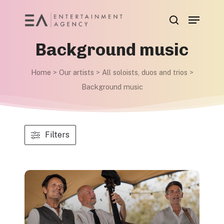
Skip
Menu
to
search
main
Background music
content
Home
>
Our artists
>
All soloists, duos and trios
>
Background music
Filters