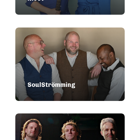
SoulStrömming